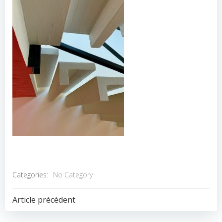
Categories:
No Category
POST
Article précédent
NAVIGATION