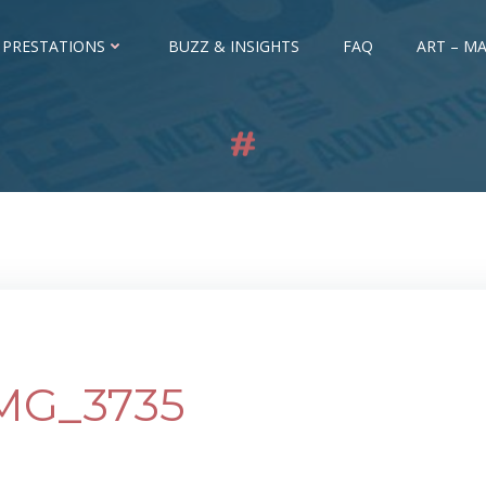
 PRESTATIONS
BUZZ & INSIGHTS
FAQ
ART – MA
MG_3735