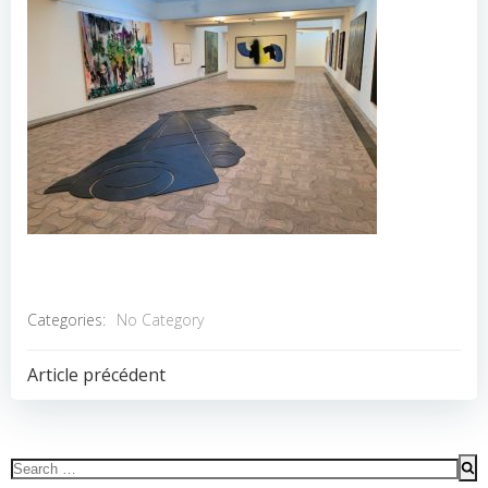
Categories:
No Category
POST
Article précédent
NAVIGATION
Search