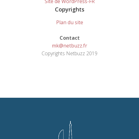
Site de WordPress-FR
Copyrights
Plan du site
Contact
mk@netbuzz.fr
Copyrights Netbuzz 2019