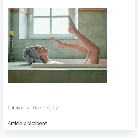
Categories:
No Category
POST
Article précédent
NAVIGATION