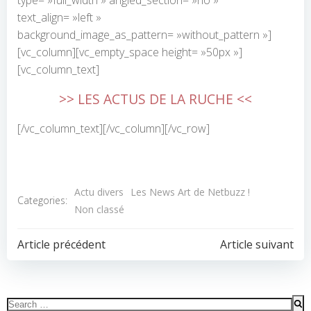
type= »full_width » angled_section= »no »
text_align= »left »
background_image_as_pattern= »without_pattern »]
[vc_column][vc_empty_space height= »50px »]
[vc_column_text]
>> LES ACTUS DE LA RUCHE <<
[/vc_column_text][/vc_column][/vc_row]
Actu divers
Les News Art de Netbuzz !
Categories:
Non classé
POST
POST
Article précédent
Article suivant
NAVIGATION
NAVIGATION
Search