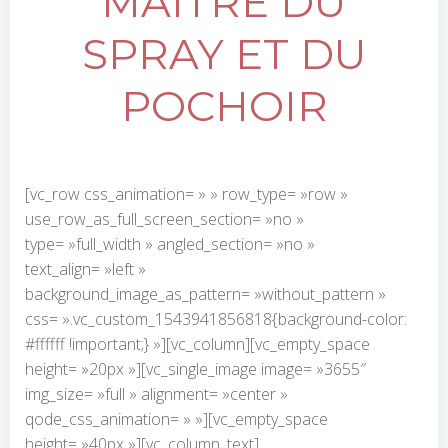
MAÎTRE DU
SPRAY ET DU
POCHOIR
[vc_row css_animation= » » row_type= »row »
use_row_as_full_screen_section= »no »
type= »full_width » angled_section= »no »
text_align= »left »
background_image_as_pattern= »without_pattern »
css= ».vc_custom_1543941856818{background-color:
#ffffff !important;} »][vc_column][vc_empty_space
height= »20px »][vc_single_image image= »3655″
img_size= »full » alignment= »center »
qode_css_animation= » »][vc_empty_space
height= »40px »][vc_column_text]