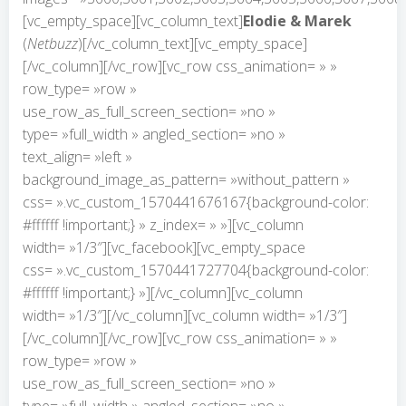
[vc_empty_space][vc_column_text]
Elodie & Marek
(
Netbuzz
)[/vc_column_text][vc_empty_space]
[/vc_column][/vc_row][vc_row css_animation= » »
row_type= »row »
use_row_as_full_screen_section= »no »
type= »full_width » angled_section= »no »
text_align= »left »
background_image_as_pattern= »without_pattern »
css= ».vc_custom_1570441676167{background-color:
#ffffff !important;} » z_index= » »][vc_column
width= »1/3″][vc_facebook][vc_empty_space
css= ».vc_custom_1570441727704{background-color:
#ffffff !important;} »][/vc_column][vc_column
width= »1/3″][/vc_column][vc_column width= »1/3″]
[/vc_column][/vc_row][vc_row css_animation= » »
row_type= »row »
use_row_as_full_screen_section= »no »