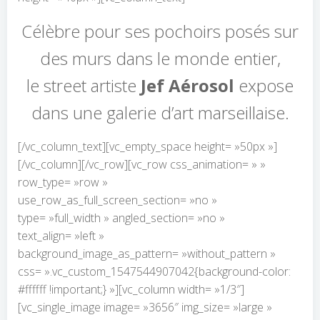
Célèbre pour ses pochoirs posés sur
des murs dans le monde entier,
le street artiste
Jef Aérosol
expose
dans une galerie d’art marseillaise.
[/vc_column_text][vc_empty_space height= »50px »]
[/vc_column][/vc_row][vc_row css_animation= » »
row_type= »row »
use_row_as_full_screen_section= »no »
type= »full_width » angled_section= »no »
text_align= »left »
background_image_as_pattern= »without_pattern »
css= ».vc_custom_1547544907042{background-color:
#ffffff !important;} »][vc_column width= »1/3″]
[vc_single_image image= »3656″ img_size= »large »