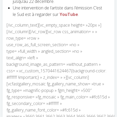
jusqu’au 22 décembre.
Une intervention de l’artiste dans l’émission C’est
le Sud est à regarder sur
YouTube
.
[/vc_column_text][vc_empty_space height= »20px »]
[/vc_column][/vc_row][vc_row css_animation= » »
row_type= »row »
use_row_as_full_screen_section= »no »
type= »full_width » angled_section= »no »
text_align= »left »
background_image_as_pattern= »without_pattern »
css= ».vc_custom_1570441624467{background-color:
#ffffff !important;} » z_index= » »][vc_column]
[vcfastgallery_mosaic fg_gallery_name_show= »true »
fg_type= »magnific-popup » fgm_height= »500″
fg_responsive= »fg_mosaic » fg_main_color= »#fc615d »
fg_secondary_color= »#ffffff »
fg_gallery_name_font_color= »#fc615d »
images= »3660,3661,3662,3663,3664,3665,3666,3667,3668,