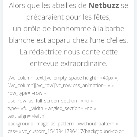
Alors que les abeilles de
Netbuzz
se
préparaient pour les fêtes,
un drôle de bonhomme à la barbe
blanche est apparu chez l’une d’elles.
La rédactrice nous conte cette
entrevue extraordinaire.
[/vc_column_text][vc_empty_space height= »40px »]
[/vc_column][/vc_row][vc_row css_animation= » »
row_type= »row »
use_row_as_full_screen_section= »no »
type= »full_width » angled_section= »no »
text_align= »left »
background_image_as_pattern= »without_pattern »
css= ».vc_custom_1543941796417{background-color: