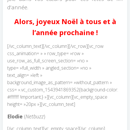
d‘année.
Alors, joyeux Noël à tous et à
l’année prochaine !
[/vc_column_text][/vc_column][/vc_row][vc_row
css_animation= » » row_type= »row »
use_row_as_full_screen_section= »no »
type= »full_width » angled_section= »no »
text_align= »left »
background_image_as_pattern= »without_pattern »
css= ».vc_custom_1543941869352{background-color:
#ffffff !important;} »][vc_column][vc_empty_space
height= »20px »][vc_column_text]
Elodie
(
Netbuzz
)
[/vc_column_text][vc_empty_space][/vc_column]