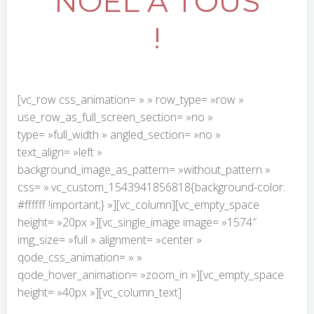
NOËL À TOUS
!
[vc_row css_animation= » » row_type= »row »
use_row_as_full_screen_section= »no »
type= »full_width » angled_section= »no »
text_align= »left »
background_image_as_pattern= »without_pattern »
css= ».vc_custom_1543941856818{background-color:
#ffffff !important;} »][vc_column][vc_empty_space
height= »20px »][vc_single_image image= »1574″
img_size= »full » alignment= »center »
qode_css_animation= » »
qode_hover_animation= »zoom_in »][vc_empty_space
height= »40px »][vc_column_text]