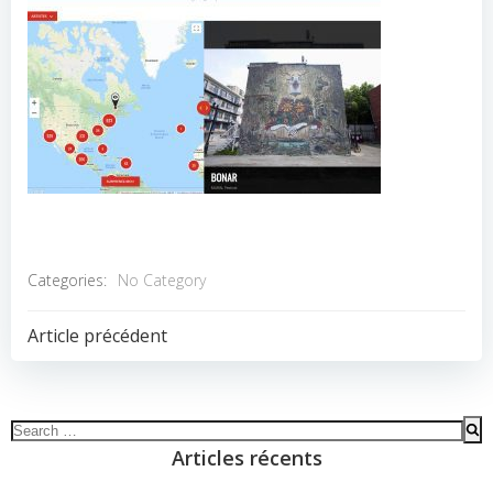
Categories:
No Category
POST
Article précédent
NAVIGATION
Search
for:
Articles récents