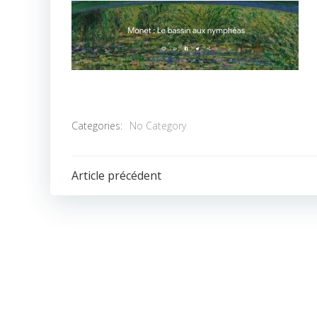
Categories:
No Category
POST
Article précédent
NAVIGATION