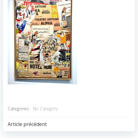
Categories:
No Category
POST
Article précédent
NAVIGATION