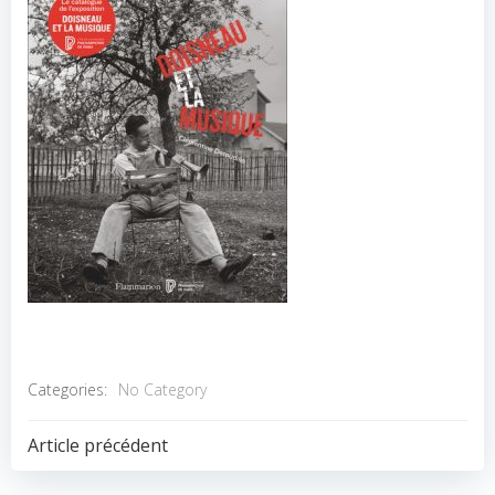
Categories:
No Category
POST
Article précédent
NAVIGATION