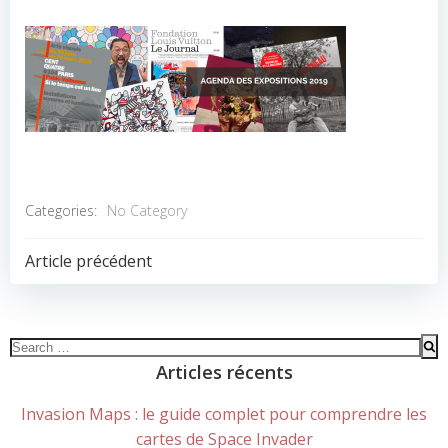
Categories:
No Category
POST
Article précédent
NAVIGATION
Search
for:
Articles récents
Invasion Maps : le guide complet pour comprendre les
cartes de Space Invader