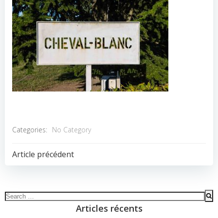
Categories:
No Category
POST
Article précédent
NAVIGATION
Search
for:
Articles récents