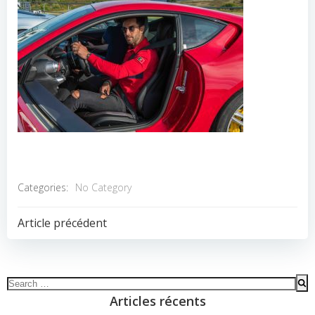
Categories:
No Category
POST
Article précédent
NAVIGATION
Search
for:
Articles récents