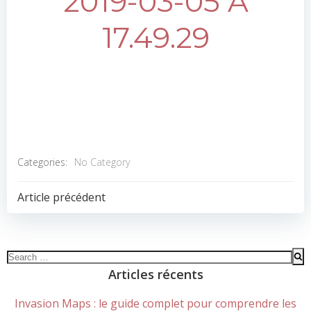
2019-03-05 À
17.49.29
Categories:
No Category
POST
Article précédent
NAVIGATION
Search
for:
Articles récents
Invasion Maps : le guide complet pour comprendre les