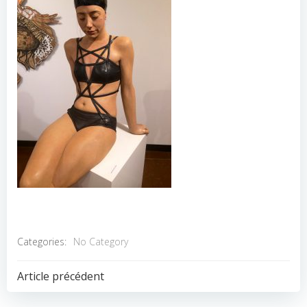
Categories:
No Category
POST
Article précédent
NAVIGATION