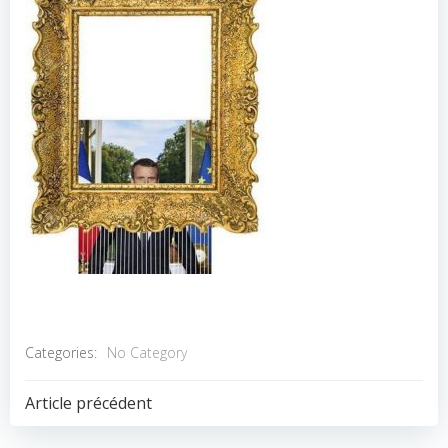
Categories:
No Category
POST
Article précédent
NAVIGATION