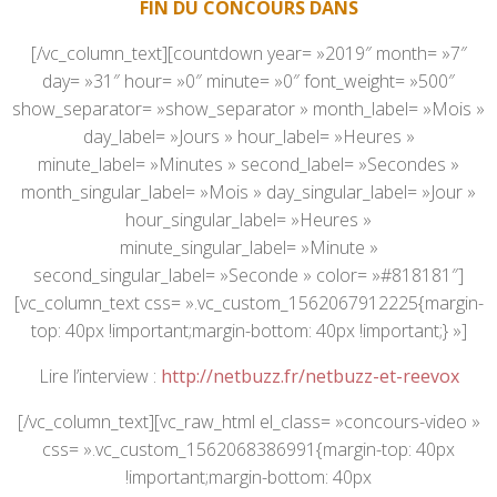
FIN DU CONCOURS DANS
[/vc_column_text][countdown year= »2019″ month= »7″
day= »31″ hour= »0″ minute= »0″ font_weight= »500″
show_separator= »show_separator » month_label= »Mois »
day_label= »Jours » hour_label= »Heures »
minute_label= »Minutes » second_label= »Secondes »
month_singular_label= »Mois » day_singular_label= »Jour »
hour_singular_label= »Heures »
minute_singular_label= »Minute »
second_singular_label= »Seconde » color= »#818181″]
[vc_column_text css= ».vc_custom_1562067912225{margin-
top: 40px !important;margin-bottom: 40px !important;} »]
Lire l’interview :
http://netbuzz.fr/netbuzz-et-reevox
[/vc_column_text][vc_raw_html el_class= »concours-video »
css= ».vc_custom_1562068386991{margin-top: 40px
!important;margin-bottom: 40px