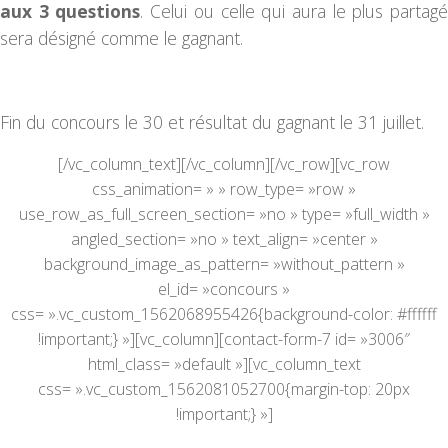
aux 3 questions
. Celui ou celle qui aura le plus partag
sera désigné comme le gagnant.
Fin du concours le 30 et résultat du gagnant le 31 juillet.
[/vc_column_text][/vc_column][/vc_row][vc_row
css_animation= » » row_type= »row »
use_row_as_full_screen_section= »no » type= »full_width »
angled_section= »no » text_align= »center »
background_image_as_pattern= »without_pattern »
el_id= »concours »
css= ».vc_custom_1562068955426{background-color: #ffffff
!important;} »][vc_column][contact-form-7 id= »3006″
html_class= »default »][vc_column_text
css= ».vc_custom_1562081052700{margin-top: 20px
!important;} »]