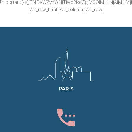
!important;} »]JTNDaWZyYW1lJTIwd2lkdGglM0QlMjI1NjA
[/vc_raw_html][/vc_column][/vc_row]
PARIS