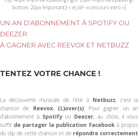
bottom: 20px !important;} » el_id= »concours-intro »]
UN AN D’ABONNEMENT À SPOTIFY OU
DEEZER
À GAGNER AVEC REEVOX ET NETBUZZ
TENTEZ VOTRE CHANCE !
La découverte musicale de l’été à
Netbuzz
, c’est la
chanson de
Reevox
,
(L)over(s)
. Pour gagner un a
d’abonnement à
Spotify
ou
Deezer
, au choix, il vous
suffit
de partager la publication Facebook
à propo
du clip de cette chanson et de
répondre correctement